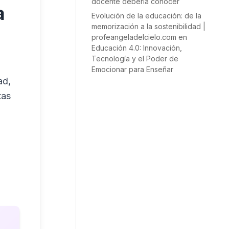
docente debería conocer
a
Evolución de la educación: de la
tar
memorización a la sostenibilidad |
profeangeladelcielo.com
en
uir
Educación 4.0: Innovación,
Tecnología y el Poder de
en.
Emocionar para Enseñar
ad,
tas