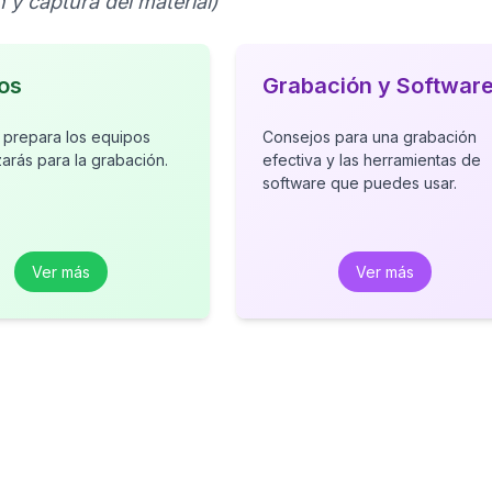
 y captura del material)
os
Grabación y Softwar
 prepara los equipos
Consejos para una grabación
izarás para la grabación.
efectiva y las herramientas de
software que puedes usar.
Ver más
Ver más