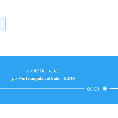
IA NUESTRO ALIADO
por
Porfe angela del Cielo - SUNO
Reproductor
Utiliza
00:00
de
las
audio
teclas
de
flecha
arriba