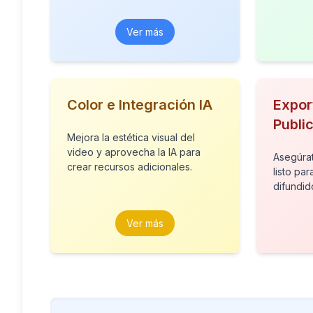
Ver más
Color e Integración IA
Expor
Publi
Mejora la estética visual del
video y aprovecha la IA para
Asegúrat
crear recursos adicionales.
listo pa
difundid
Ver más