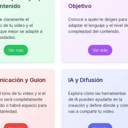
ntenido
Objetivo
e claramente el
Conoce a quién te diriges para
o de tu video y el
adaptar el lenguaje y el nivel d
 que mejor se adapte a
complejidad del contenido.
sidades.
Ver más
Ver más
icación y Guion
IA y Difusión
l tono de tu video y si el
Explora cómo las herramientas
do será completamente
de IA pueden ayudarte en la
ado o habrá espacio para
creación y define dónde y có
taneidad.
vas a compartir tu video.