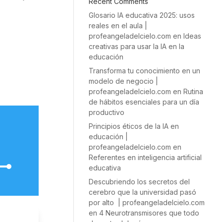
Recent Comments
Glosario IA educativa 2025: usos
reales en el aula |
profeangeladelcielo.com
en
Ideas
creativas para usar la IA en la
educación
Transforma tu conocimiento en un
modelo de negocio |
profeangeladelcielo.com
en
Rutina
de hábitos esenciales para un día
productivo
Principios éticos de la IA en
educación |
profeangeladelcielo.com
en
Referentes en inteligencia artificial
educativa
Descubriendo los secretos del
cerebro que la universidad pasó
por alto | profeangeladelcielo.com
en
4 Neurotransmisores que todo
/abajo