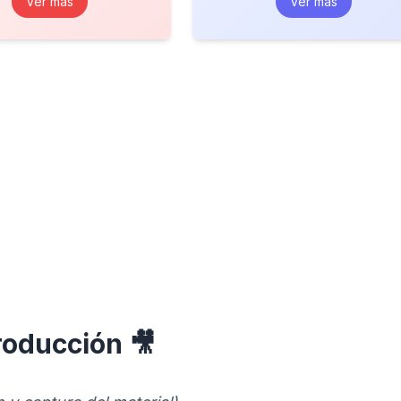
Ver más
Ver más
roducción 🎥