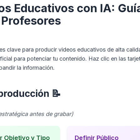
os Educativos con IA:
Guí
para
aumen
 Profesores
o
dismin
el
volum
ses clave para producir videos educativos de alta calid
icial para potenciar tu contenido. Haz clic en las tarje
pandir la información.
eproducción 📝
 estratégica antes de grabar)
r Objetivo y Tipo
Definir Público