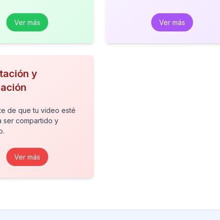
Ver más
Ver más
tación y
cación
e de que tu video esté
ra ser compartido y
o.
Ver más